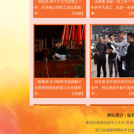
：胡志高:和千千万万的电工一
：沈海青:他是一名工作了
样，区供电公司职工胡志高很
年的平凡员工，也是一名研
平...
【详细】
摩...
【
：陈顺清:从1980年开始接触工
：何文彪:在开发区的代办
业普查到现在的第三次全国经
伍中，何文彪是不能不提的
济...
【详细】
字...
【
网站简介
|
版
黄岩区新闻信息中心主办 批准文号：
浙江在线新闻网站平台支持