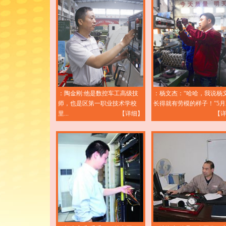
：陶金刚:他是数控车工高级技
：杨文杰：“哈哈，我说杨
师，也是区第一职业技术学校
长得就有劳模的样子！”5月22
里...
【详细】
【