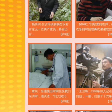
：杨典明:在沙埠镇的杨岙头村
：解林红:“我敬爱的恩师，
有这么一位共产党员，将自己
欢乐的时刻想再次谢谢您曾给.
有...
【详细】
【
：章展：当他抽出时间接受我们
：王卫峰：1998年加入记
采访时，他说道：“我其实只...
的他，一做，就做了十六年。.
【详细】
【