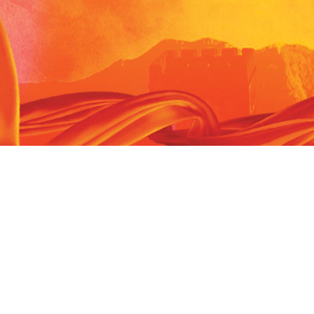
胡金清
：李家山村位于黄岩西部
王义生
：一位平凡的执勤交
最偏远处，从富山乡乡政府到该
因公负伤致残14年来，始
村子...
【详细】
一颗...
【
陈欣
：2009年，她从基层派出所
罗君
：在黄岩有一座占地6
调到出入境管理科，几年努力，
平米的特殊学校，这里有8
她...
【详细】
特殊...
【