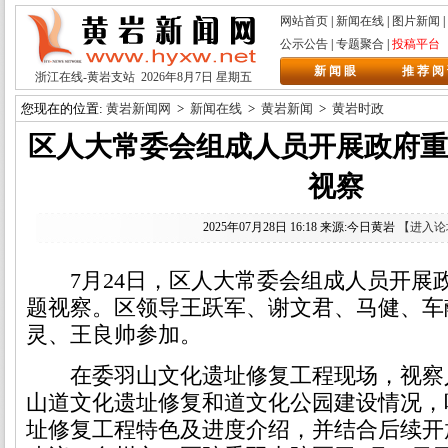
网站首页
|
新闻在线
|
图片新闻
|
公示公告
|
专题聚合
|
投稿平台
新 闻 眼
推 荐 阅
浙江在线
-黄岩支站
2026年8月7日
星期五
您现在的位置:
黄岩新闻网
>
新闻在线
>
黄岩新闻
>
黄岩时政
区人大常委会组成人员开展政府
视察
2025年07月28日 16:18 来源:今日黄岩
【进入论
7月24日，区人大常委会组成人员开展
题视察。区领导王跃军、谢文君、马健、车
灵、王良帅参加。
在委羽山文化遗址修复工程现场，视察
山道文化遗址修复和道文化公园建设情况，
址修复工程特色及进度介绍，并结合后续开