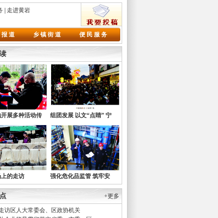
务
|
走进黄岩
 报 道
乡 镇 街 道
便 民 服 务
读
地开展多种活动传
组团发展 以文“点睛” 宁
【详细】
【详细】
代雷锋精神
溪“二月二”灯会璀璨启幕
场上的走访
强化危化品监管 筑牢安
【详细】
【详细】
全“防火墙”
点
+更多
走访区人大常委会、区政协机关