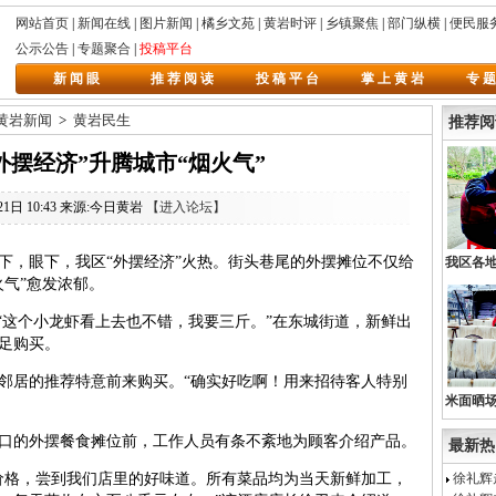
网站首页
|
新闻在线
|
图片新闻
|
橘乡文苑
|
黄岩时评
|
乡镇聚焦
|
部门纵横
|
便民服
公示公告
|
专题聚合
|
投稿平台
新 闻 眼
推 荐 阅 读
投 稿 平 台
掌 上 黄 岩
专 题
黄岩新闻
>
黄岩民生
推荐阅
外摆经济”升腾城市“烟火气”
21日 10:43 来源:今日黄岩
【进入论坛】
，眼下，我区“外摆经济”火热。街头巷尾的外摆摊位不仅给
我区各
火气”愈发浓郁。
承新时
这个小龙虾看上去也不错，我要三斤。”在东城街道，新鲜出
足购买。
居的推荐特意前来购买。“确实好吃啊！用来招待客人特别
米面晒
的外摆餐食摊位前，工作人员有条不紊地为顾客介绍产品。
最新热
格，尝到我们店里的好味道。所有菜品均为当天新鲜加工，
徐礼辉