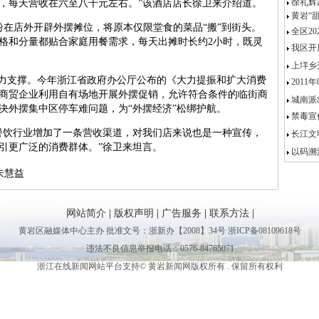
徐礼辉
，每天营收在六至八千元左右。”该酒店店长徐卫来介绍道。
黄岩“
店外开辟外摆摊位，将原本仅限堂食的菜品“搬”到街头。
全区2
格和分量都贴合家庭用餐需求，每天出摊时长约2小时，既灵
我区开展
上垟乡
力支撑。今年浙江省政府办公厅公布的《大力提振和扩大消费
2011
商贸企业利用自有场地开展外摆促销，允许符合条件的临街商
城南派
决外摆集中区停车难问题，为“外摆经济”松绑护航。
禁毒宣
饮行业增加了一条营收渠道，对我们店来说也是一种宣传，
长江文
引更广泛的消费群体。”徐卫来坦言。
以码溯源
朱慧益
网站简介
|
版权声明
|
广告服务
|
联系方法
|
黄岩区融媒体中心主办 批准文号：浙新办【2008】34号 浙ICP备08109618号
违法不良信息举报电话：0576-84765071
浙江在线新闻网站平台支持© 黄岩新闻网版权所有 . 保留所有权利